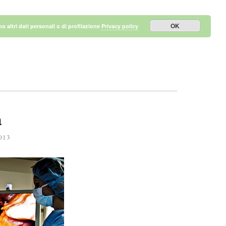
OK
 altri dati personali o di profilazione
Privacy policy
a
013