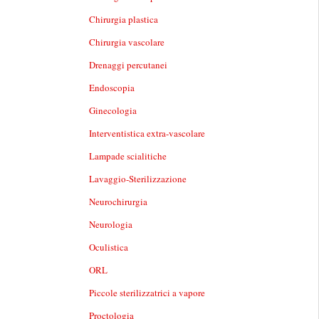
Chirurgia plastica
Chirurgia vascolare
Drenaggi percutanei
Endoscopia
Ginecologia
Interventistica extra-vascolare
Lampade scialitiche
Lavaggio-Sterilizzazione
Neurochirurgia
Neurologia
Oculistica
ORL
Piccole sterilizzatrici a vapore
Proctologia