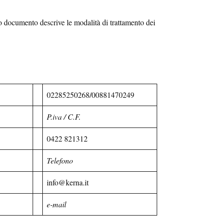
documento descrive le modalità di trattamento dei
02285250268/00881470249
P.iva / C.F.
0422 821312
Telefono
info@kerna.it
e-mail