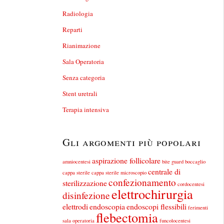
Radiologia
Reparti
Rianimazione
Sala Operatoria
Senza categoria
Stent uretrali
Terapia intensiva
Gli argomenti più popolari
aspirazione follicolare
amniocentesi
bite guard
boccaglio
centrale di
cappa sterile
cappa sterile microscopio
confezionamento
sterilizzazione
cordocentesi
elettrochirurgia
disinfezione
elettrodi
endoscopia
endoscopi flessibili
ferimenti
flebectomia
sala operatoria
funcolocentesi