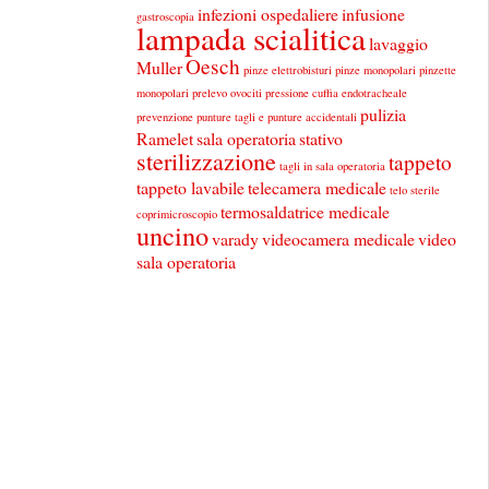
infezioni ospedaliere
infusione
gastroscopia
lampada scialitica
lavaggio
Oesch
Muller
pinze elettrobisturi
pinze monopolari
pinzette
monopolari
prelevo ovociti
pressione cuffia endotracheale
pulizia
prevenzione punture tagli e punture accidentali
Ramelet
sala operatoria
stativo
sterilizzazione
tappeto
tagli in sala operatoria
tappeto lavabile
telecamera medicale
telo sterile
termosaldatrice medicale
coprimicroscopio
uncino
varady
videocamera medicale
video
sala operatoria