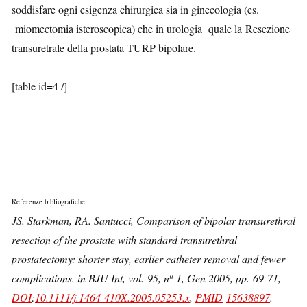
soddisfare ogni esigenza chirurgica sia in ginecologia (es.
miomectomia isteroscopica) che in urologia quale la Resezione
transuretrale della prostata TURP bipolare.
[table id=4 /]
Referenze bibliografiche:
JS. Starkman, RA. Santucci, Comparison of bipolar transurethral
resection of the prostate with standard transurethral
prostatectomy: shorter stay, earlier catheter removal and fewer
complications. in BJU Int, vol. 95, nº 1, Gen 2005, pp. 69-71,
DOI
:
10.1111/j.1464-410X.2005.05253.x
,
PMID
15638897
.