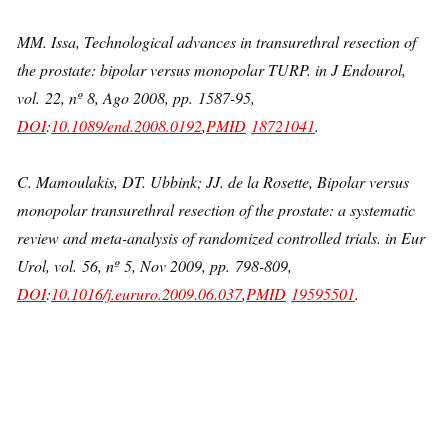
MM. Issa, Technological advances in transurethral resection of
the prostate: bipolar versus monopolar TURP. in J Endourol,
vol. 22, nº 8, Ago 2008, pp. 1587-95,
DOI
:
10.1089/end.2008.0192
,
PMID
18721041
.
C. Mamoulakis, DT. Ubbink; JJ. de la Rosette, Bipolar versus
monopolar transurethral resection of the prostate: a systematic
review and meta-analysis of randomized controlled trials. in Eur
Urol, vol. 56, nº 5, Nov 2009, pp. 798-809,
DOI
:
10.1016/j.eururo.2009.06.037
,
PMID
19595501
.