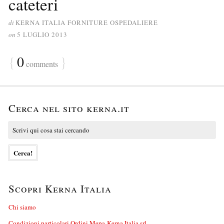
cateteri
di
KERNA ITALIA FORNITURE OSPEDALIERE
on
5 LUGLIO 2013
{
0
}
comments
Cerca nel sito kerna.it
Scopri Kerna Italia
Chi siamo
Condizioni particolari Ordini Mepa-Kerna Italia srl