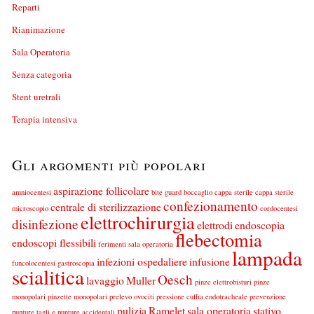
Reparti
Rianimazione
Sala Operatoria
Senza categoria
Stent uretrali
Terapia intensiva
Gli argomenti più popolari
aspirazione follicolare
amniocentesi
bite guard
boccaglio
cappa sterile
cappa sterile
confezionamento
centrale di sterilizzazione
microscopio
cordocentesi
elettrochirurgia
disinfezione
elettrodi
endoscopia
flebectomia
endoscopi flessibili
ferimenti sala operatoria
lampada
infezioni ospedaliere
infusione
funcolocentesi
gastroscopia
scialitica
Oesch
lavaggio
Muller
pinze elettrobisturi
pinze
monopolari
pinzette monopolari
prelevo ovociti
pressione cuffia endotracheale
prevenzione
pulizia
Ramelet
sala operatoria
stativo
punture tagli e punture accidentali