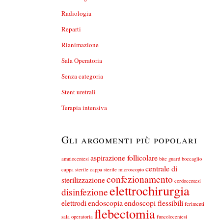
Radiologia
Reparti
Rianimazione
Sala Operatoria
Senza categoria
Stent uretrali
Terapia intensiva
Gli argomenti più popolari
aspirazione follicolare
amniocentesi
bite guard
boccaglio
centrale di
cappa sterile
cappa sterile microscopio
confezionamento
sterilizzazione
cordocentesi
elettrochirurgia
disinfezione
elettrodi
endoscopia
endoscopi flessibili
ferimenti
flebectomia
sala operatoria
funcolocentesi