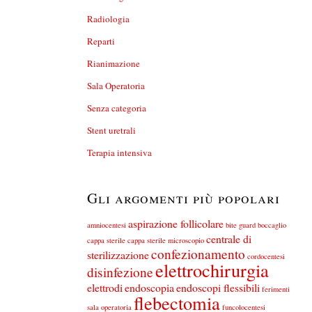
Radiologia
Reparti
Rianimazione
Sala Operatoria
Senza categoria
Stent uretrali
Terapia intensiva
Gli argomenti più popolari
aspirazione follicolare
amniocentesi
bite guard
boccaglio
centrale di
cappa sterile
cappa sterile microscopio
confezionamento
sterilizzazione
cordocentesi
elettrochirurgia
disinfezione
elettrodi
endoscopia
endoscopi flessibili
ferimenti
flebectomia
sala operatoria
funcolocentesi