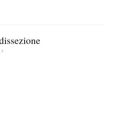
dissezione
13