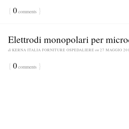
{
0
}
comments
Elettrodi monopolari per micro
di
KERNA ITALIA FORNITURE OSPEDALIERE
on
27 MAGGIO 20
{
0
}
comments