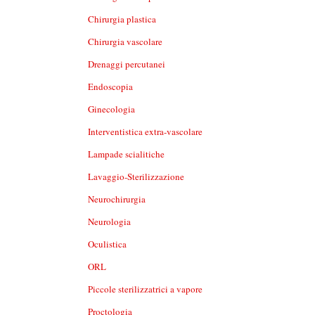
Chirurgia plastica
Chirurgia vascolare
Drenaggi percutanei
Endoscopia
Ginecologia
Interventistica extra-vascolare
Lampade scialitiche
Lavaggio-Sterilizzazione
Neurochirurgia
Neurologia
Oculistica
ORL
Piccole sterilizzatrici a vapore
Proctologia