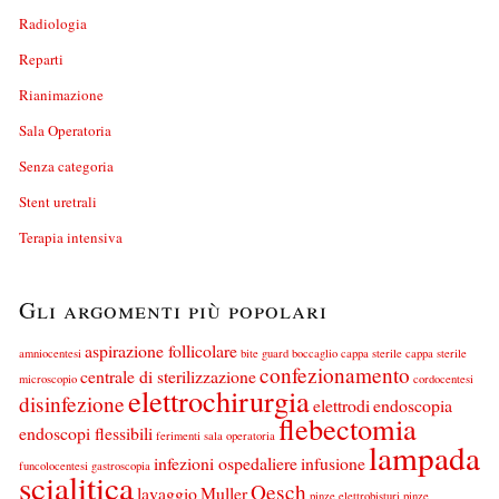
Radiologia
Reparti
Rianimazione
Sala Operatoria
Senza categoria
Stent uretrali
Terapia intensiva
Gli argomenti più popolari
aspirazione follicolare
amniocentesi
bite guard
boccaglio
cappa sterile
cappa sterile
confezionamento
centrale di sterilizzazione
microscopio
cordocentesi
elettrochirurgia
disinfezione
elettrodi
endoscopia
flebectomia
endoscopi flessibili
ferimenti sala operatoria
lampada
infezioni ospedaliere
infusione
funcolocentesi
gastroscopia
scialitica
Oesch
lavaggio
Muller
pinze elettrobisturi
pinze