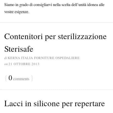
Siamo in grado di consigliarvi nella scelta dell’unità idonea alle
vostre esigenze.
Contenitori per sterilizzazione
Sterisafe
di
KERNA ITALIA FORNITURE OSPEDALIERE
on
21 OTTOBRE 2013
{
0
}
comments
Lacci in silicone per repertare