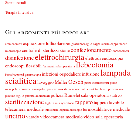
Stent uretrali
Terapia intensiva
Gli argomenti più popolari
aspirazione follicolare
amniocentesi
bite guard
boccaglio
cappa sterile
cappa sterile
confezionamento
centrale di sterilizzazione
microscopio
cordocentesi
elettrochirurgia
disinfezione
elettrodi
endoscopia
flebectomia
endoscopi flessibili
ferimenti sala operatoria
lampada
infezioni ospedaliere
infusione
funcolocentesi
gastroscopia
scialitica
Oesch
lavaggio
Muller
pinze elettrobisturi
pinze
monopolari
pinzette monopolari
prelevo ovociti
pressione cuffia endotracheale
prevenzione
pulizia
Ramelet
sala operatoria
stativo
punture tagli e punture accidentali
sterilizzazione
tappeto
tappeto lavabile
tagli in sala operatoria
telecamera medicale
termosaldatrice medicale
telo sterile coprimicroscopio
uncino
varady
videocamera medicale
video sala operatoria