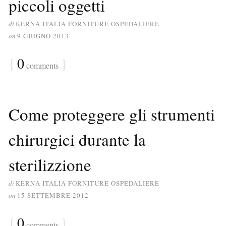
piccoli oggetti
di
KERNA ITALIA FORNITURE OSPEDALIERE
on
9 GIUGNO 2013
{
0
}
comments
Come proteggere gli strumenti
chirurgici durante la
sterilizzione
di
KERNA ITALIA FORNITURE OSPEDALIERE
on
15 SETTEMBRE 2012
{
0
}
comments