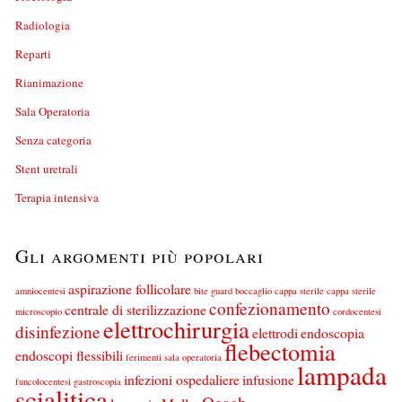
Radiologia
Reparti
Rianimazione
Sala Operatoria
Senza categoria
Stent uretrali
Terapia intensiva
Gli argomenti più popolari
aspirazione follicolare
amniocentesi
bite guard
boccaglio
cappa sterile
cappa sterile
confezionamento
centrale di sterilizzazione
microscopio
cordocentesi
elettrochirurgia
disinfezione
elettrodi
endoscopia
flebectomia
endoscopi flessibili
ferimenti sala operatoria
lampada
infezioni ospedaliere
infusione
funcolocentesi
gastroscopia
scialitica