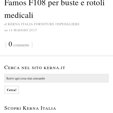
Famos F108 per buste e rotoli
medicali
di
KERNA ITALIA FORNITURE OSPEDALIERE
on
14 MAGGIO 2015
{
0
}
comments
Cerca nel sito kerna.it
Scopri Kerna Italia