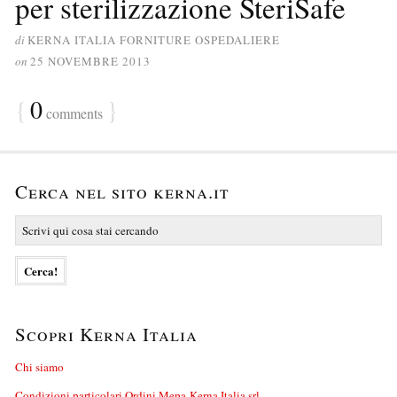
per sterilizzazione SteriSafe
di
KERNA ITALIA FORNITURE OSPEDALIERE
on
25 NOVEMBRE 2013
{
0
}
comments
Cerca nel sito kerna.it
Scopri Kerna Italia
Chi siamo
Condizioni particolari Ordini Mepa-Kerna Italia srl