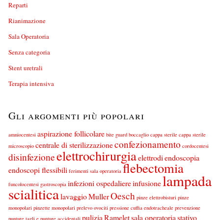
Reparti
Rianimazione
Sala Operatoria
Senza categoria
Stent uretrali
Terapia intensiva
Gli argomenti più popolari
aspirazione follicolare
amniocentesi
bite guard
boccaglio
cappa sterile
cappa sterile
confezionamento
centrale di sterilizzazione
microscopio
cordocentesi
elettrochirurgia
disinfezione
elettrodi
endoscopia
flebectomia
endoscopi flessibili
ferimenti sala operatoria
lampada
infezioni ospedaliere
infusione
funcolocentesi
gastroscopia
scialitica
Oesch
lavaggio
Muller
pinze elettrobisturi
pinze
monopolari
pinzette monopolari
prelevo ovociti
pressione cuffia endotracheale
prevenzione
pulizia
Ramelet
sala operatoria
stativo
punture tagli e punture accidentali